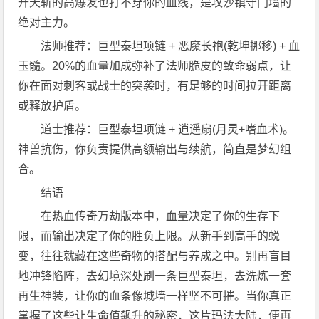
开天斩的高爆发也打不穿你的血线，是攻沙镇守门墙的
绝对主力。
法师推荐：巨型泰坦项链 + 恶魔长袍(乾坤挪移) + 血
玉髓。20%的血量加成弥补了法师脆皮的致命弱点，让
你在面对刺客或战士的突袭时，有足够的时间拉开距离
或释放护盾。
道士推荐：巨型泰坦项链 + 逍遥扇(月灵+嗜血术)。
神兽抗伤，你负责提供高额输出与续航，简直是梦幻组
合。
结语
在热血传奇万劫版本中，血量决定了你的生存下
限，而输出决定了你的胜负上限。从新手到高手的蜕
变，往往就藏在这些奇物的搭配与养成之中。别再盲目
地冲锋陷阵，去幻境深处刷一条巨型泰坦，去洗炼一套
再生神装，让你的血条像城墙一样坚不可摧。当你真正
掌握了这些让生命值飙升的秘密，这片玛法大陆，便再