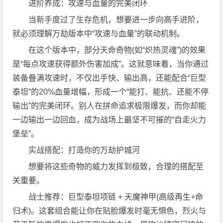
进阶养成：攻速与血量的完美闭环
当新手度过了生存危机，想要进一步向高手进阶，
就必须理解万劫版本中“攻速与血量”的联动机制。
在这个版本中，部分天命奇物(如“炽热灵魂”)的效果
是“每点攻速获得额外伤害加成”。这就意味着，当你通过
装备叠满攻速时，不仅出手快、输出高，还能配合“巨型
泰坦”的20%血量增幅，形成一个“能打、能抗、还能不停
输出”的完美闭环。别人在拼命追求极限爆发，而你却能
一边输出一边回血，成为战场上最坚不可摧的“自走火力
堡垒”。
实战搭配：打造你的万劫护城河
想要将这些奇物的威力发挥到极致，合理的搭配至
关重要。
战士推荐：巨型泰坦项链 + 天魔神甲(高级再生+命
归术)。这套组合能让你在贴脸爆发时毫无惧色，烈火与