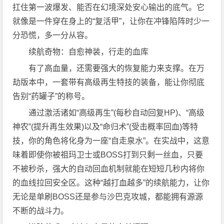
扛住第一波爆发、能否在幻境深处安心输出的底气。它
就像是一件穿在身上的“复活甲”，让你在冲锋陷阵时少一
分恐慌，多一分从容。
续航奇物：自愈神装，行走的血库
有了高血量，还需要强大的恢复能力来支撑。在万
劫版本中，一套带有高级再生特技的装备，能让你彻底
告别“药罐子”的称号。
通过激活诸如“高级再生”(每秒自动回复HP)、“高级
神农”(提升再生效果)以及“命归术”(受击概率回血)等特
技，你的角色将化身为一座“自走泉水”。在实战中，这意
味着即使你被祖玛卫士或BOSS打到只剩一丝血，只要
不被秒杀，强大的自动回血机制就能在短短几秒内将你
的血线拉回安全区。这种“越打血越多”的续航能力，让你
无论是单刷BOSS还是参与沙巴克攻城，都能拥有源源
不断的战斗力。