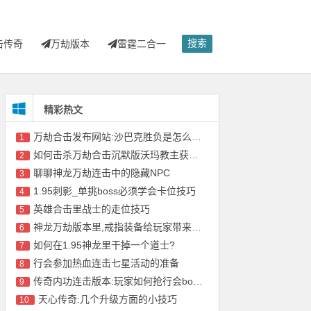
搜索
击传奇
万劫版本
雷霆二合一
精彩热文
万劫合击发布网站:沙巴克胜负是怎么算的?
1
如何击杀万劫合击沉默版沃玛教主获得号角?
2
聊聊神龙万劫连击中的隐藏NPC
3
1.95刺影_单挑boss必须学会卡位技巧
4
英雄合击里战士的走位技巧
5
神龙万劫版本里,戒指装备给玩家带来的益处
6
如何在1.95神龙里干掉一个道士?
7
行会参加热血连击七星活动的准备
8
传奇内功连击版本:玩家如何抢行会boss?
9
天心传奇:几个升级方面的小技巧
10