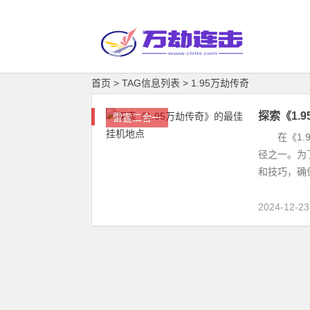
首页
> TAG信息列表 > 1.95万劫传奇
探索《1.
雷霆二合一
在《1.9
径之一。为
和技巧，确保
2024-12-23