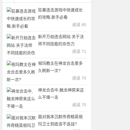
狂暴连击游戏中快速成长
的攻略,新手必看
阅读 80
新开万劫连击网站:关于法
师不同技能的杀伤力
阅读 71
祖玛教主在神龙合击里多
久刷新一次?
阅读 70
神龙合击中,触龙神原来这
么不堪一击
阅读 70
面对我本沉默传奇精英祖
玛卫士到底该不该战?