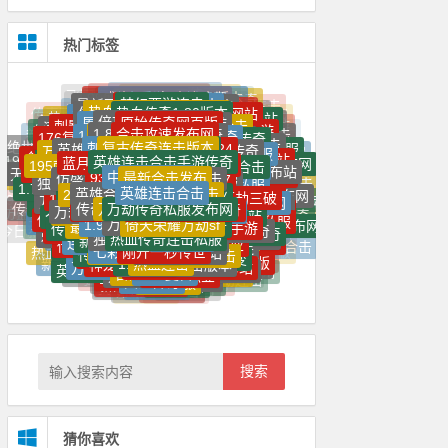
热门标签
999传奇手游SF新服网
盛大1.76复古合击版本
西游高爆版手
虎威荣耀倚天版本传奇
梦幻西游连击
新开连击
传奇1.85合击
西游变态手游
最新万劫版本传奇
最新狼派连击
热血传奇sf最新发布网
热血传奇1.80版本
仿盛大内功连击传奇
极品传奇
新开热血传奇sf
新开万劫连击传奇网站
网页版永劫无间
传奇私服单职业
道盾合击版本
热血传奇手游
热血高爆版传奇
倍功万劫连击传奇
原始传奇网页版
屠龙霸业传奇手游
魔龙传奇手游
最新单职业传奇网站
龙神万劫传奇
热血传奇sf私发网
1.85复古版合击
刺影三破万劫连击
传奇私服网站大全
传奇SF999
复古万劫版本合击
合击攻速发布网
1.80英雄合击神途
三端互通传奇
满攻速高爆率传奇
合击连击传奇
万魔劫传奇手游
1.95刺影传奇
1.95万劫传奇
鸿蒙超变传奇手游
怒火一刀传奇手游
刺影万劫连击传奇
176复古金币版本传奇
梦幻西游超级连击
合击传奇连击
1.76私服
复古传奇连击版本
刺影玉兔万劫连击
热血传奇1.80
新年仙界三破万劫
英雄合击sf
狼派连击2024
皓月传奇
英雄连击传奇私服
合击SF
传奇sf万劫连击
超超变65535传奇
万劫SF传奇发布网
新开中变传世私服
绝世倚天荣耀万劫版本
内功连击传奇私服
英雄合击发布网
英雄连击合击手游传奇
复古传奇连击
超变连击传奇
传奇手游高爆版
蓝月返利版之古云传奇
连击传奇官网
绝世烈焰传奇
1.80星王合击
新开传奇连击私服
合击传奇新开网站
80星王合击网站
英雄合击1.76合击
195刺影连击合击手机版
万劫连击2024
‌195合击传奇发布网站
万劫传奇手游
1.80连击传世
英雄合击传奇发布网
中变万劫连击
最新合击发布
9377至尊合击
1.95刺影合击发布站
新开传奇连击
灭神单职业手机版
‌180合击传奇发布网
仿盛大复古内功连击
万劫冰雪67
最新1.76合击
复古传奇
烈焰私服
神龙合击发布网
无限刀速超变单职业
独家飞翔万劫连击
传奇合击私服
传奇176网页游戏
二合一传奇带彻地钉手游
新开合击版本
英雄连击合击
SF万劫
万劫sf
光明万劫连击
中变传奇
英雄合击1.85合击
新开单职业
2023新开万劫SF
复古传世无元神
龙王万劫三破连击
1.76暗黑版本传奇
万劫连击独家万劫三破
传奇世界SF
必杀万劫连击
3破万劫连击
1.95连击传奇
冰雪合击
1.95连击
合击SF最新发布网
万劫版本传奇网站
合击sf倍攻发布网
万劫传奇私服发布网
传奇万劫三破发布网
万劫合击传奇
新开连击合击传奇
连击传奇发布网
超变合击版
万劫连击万劫传奇独家万劫三破
刚开连击传奇
万劫合击传奇私服
万劫连击纯微端
玉兔万劫连击
万劫连击发布站
sf999手游传奇新服网
新开万劫版本
古焰传奇
倍功万劫连击
传奇合击连击版本
英雄2私服
今日传奇万劫
万劫传奇发布网
变态合击
倚天荣耀万劫sf
1.95皓月合击
180合击传奇
万劫合击
神龙万劫三破传奇
仿盛大金牛内功合击
最新英雄合击私服
传奇连击合击
最新传奇超变
内功连击传奇手游
传奇中变新开网
新开内功连击传奇
热血传奇万劫连击发布网
万劫连击sf94
万劫传奇合击
光明黑暗万劫传奇
神蛇万劫连击
大极品传奇
热血传奇连击私服
万劫连击合击传奇
独家万劫三破
万劫合击私服
传奇超变
176传奇
195神龙刺影合击手游
新开传奇私服
传奇1.95
刺影神龙合击
1.95传奇神龙
连击传奇手游
今日新开传奇合击连击
单职业迷失
变态单职业
至尊合击
传奇万劫三破
万劫连击手游
刚开一秒传世
七彩天意连击传奇
神龙万劫连
英雄合击网站
三破万劫连击
华夏万劫连击
热血合击
雷霆二合一
传奇新开一秒
万劫版本合击
七彩变态英雄连击合击
新开合击
连击传奇
80变态倍功合击发布网
连击传奇超变
热血传奇万劫版本
三破传奇合击版
热血连击
最新开传奇
1.95神龙
传奇内功连击版本
热血万劫
连击传奇无英雄版
神龙万劫连击
打金合击
万劫连击版本发布站
万劫神途
万劫合击沉默版
倚天万劫连击
新开万劫连击网站
传世私服发布网
荣耀合击
连击倚天辟地传奇
古惑仔传奇
1.76复古
英雄合击连击传奇
新开传世
1.80传奇
万劫三破
超变单职业
万劫连击sf发布网
神龙万劫版本
最新传奇版本
1.76精品
万劫传奇
万劫传奇网
万劫冰雪传奇
火龙传奇
热血私服
传奇连击版本
倚天荣耀万劫连击
狂暴连击
神途传奇
新开传奇世界
雷霆火龙二合一
传奇新开
神龙合击
刚开一秒传奇180合击
合击私服
传奇页游
最新万劫三破传奇
星王传奇
我本沉默私服
轻变传奇
传奇复古
万劫连击传奇
万劫连击合击传奇发布网
1.95刺影
复古神途
变态私服
英雄合击
万劫连击
最新传世
天心传奇
我本沉默传奇
搜索
猜你喜欢