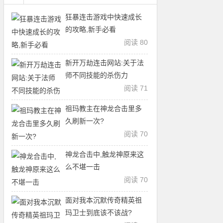
狂暴连击游戏中快速成长
的攻略,新手必看
阅读 80
新开万劫连击网站:关于法
师不同技能的杀伤力
阅读 71
祖玛教主在神龙合击里多
久刷新一次?
阅读 70
神龙合击中,触龙神原来这
么不堪一击
阅读 70
面对我本沉默传奇精英祖
玛卫士到底该不该战?