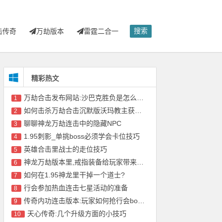
搜索
击传奇
万劫版本
雷霆二合一
精彩热文
万劫合击发布网站:沙巴克胜负是怎么算的?
1
如何击杀万劫合击沉默版沃玛教主获得号角?
2
聊聊神龙万劫连击中的隐藏NPC
3
1.95刺影_单挑boss必须学会卡位技巧
4
英雄合击里战士的走位技巧
5
神龙万劫版本里,戒指装备给玩家带来的益处
6
如何在1.95神龙里干掉一个道士?
7
行会参加热血连击七星活动的准备
8
传奇内功连击版本:玩家如何抢行会boss?
9
天心传奇:几个升级方面的小技巧
10