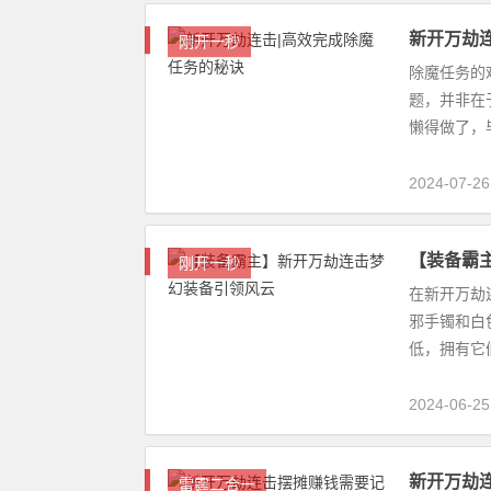
新开万劫
刚开一秒
除魔任务的
题，并非在
懒得做了，
是足足需要花
2024-07-26
【装备霸
刚开一秒
在新开万劫
邪手镯和白
低，拥有它
备，提升你的
2024-06-25
新开万劫
雷霆二合一