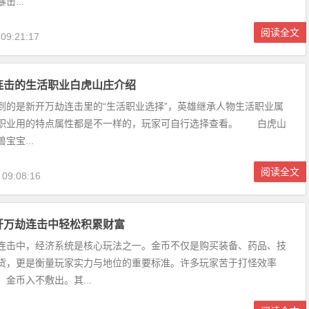
击...
阅读全文
 09:21:17
连击的生活职业白虎山庄介绍
是新开万劫连击里的“生活职业选择”，英雄继承人物生活职业属
职业用的特点属性都是不一样的，玩家可自行选择查看。 白虎山
宝宝...
阅读全文
 09:08:16
开万劫连击中轻松积累财富
连击中，经济系统是核心玩法之一。金币不仅是购买装备、药品、技
货，更是衡量玩家实力与地位的重要标准。许多玩家苦于打怪效率
金币入不敷出。其...