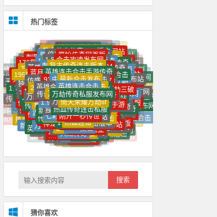
热门标签
梦幻西游连击
新开连击
传奇1.85合击
热血传奇sf最新发布网
热血传奇1.80版本
仿盛大内功连击传奇
新开万劫连击传奇网站
倍功万劫连击传奇
原始传奇网页版
网页版永劫无间
屠龙霸业传奇手游
魔龙传奇手游
传奇私服单职业
龙神万劫传奇
1.85复古版合击
热血传奇手游
合击攻速发布网
1.80英雄合击神途
三端互通传奇
合击连击传奇
最新单职业传奇网站
刺影三破万劫连击
1.95刺影传奇
传奇SF999
1.95万劫传奇
复古传奇连击版本
热血传奇1.80
刺影万劫连击传奇
刺影玉兔万劫连击
满攻速高爆率传奇
176复古金币版本传奇
狼派连击2024
万魔劫传奇手游
英雄合击sf
超超变65535传奇
合击传奇连击
英雄连击传奇私服
1.76私服
怒火一刀传奇手游
英雄连击合击手游传奇
复古传奇连击
梦幻西游超级连击
传奇手游高爆版
新开中变传世私服
蓝月返利版之古云传奇
万劫SF传奇发布网
传奇sf万劫连击
连击传奇官网
绝世烈焰传奇
合击SF
超变连击传奇
英雄合击1.76合击
英雄合击发布网
195刺影连击合击手机版
最新合击发布
中变万劫连击
内功连击传奇私服
新开传奇连击
9377至尊合击
万劫连击2024
绝世倚天荣耀万劫版本
80星王合击网站
万劫冰雪67
万劫传奇手游
合击传奇新开网站
仿盛大复古内功连击
烈焰私服
1.95刺影合击发布站
新开传奇连击私服
复古传奇
灭神单职业手机版
英雄合击传奇发布网
英雄连击合击
‌195合击传奇发布网站
SF万劫
光明万劫连击
传奇合击私服
英雄合击1.85合击
独家飞翔万劫连击
神龙合击发布网
新开单职业
2023新开万劫SF
无限刀速超变单职业
万劫连击独家万劫三破
中变传奇
最新1.76合击
‌180合击传奇发布网
万劫sf
必杀万劫连击
新开合击版本
3破万劫连击
万劫版本传奇网站
万劫传奇私服发布网
传奇万劫三破发布网
二合一传奇带彻地钉手游
传奇世界SF
新开连击合击传奇
1.95连击传奇
1.76暗黑版本传奇
连击传奇发布网
传奇176网页游戏
刚开连击传奇
合击sf倍攻发布网
龙王万劫三破连击
万劫合击传奇私服
万劫合击传奇
复古传世无元神
合击SF最新发布网
万劫连击发布站
冰雪合击
新开万劫版本
万劫传奇发布网
万劫连击纯微端
倚天荣耀万劫sf
变态合击
1.95连击
180合击传奇
英雄2私服
1.95皓月合击
玉兔万劫连击
万劫连击万劫传奇独家万劫三破
超变合击版
今日传奇万劫
内功连击传奇手游
最新传奇超变
倍功万劫连击
最新英雄合击私服
传奇合击连击版本
新开内功连击传奇
传奇中变新开网
传奇连击合击
大极品传奇
热血传奇连击私服
古焰传奇
sf999手游传奇新服网
独家万劫三破
传奇超变
神龙万劫三破传奇
热血传奇万劫连击发布网
万劫连击合击传奇
新开传奇私服
传奇1.95
神蛇万劫连击
仿盛大金牛内功合击
万劫传奇合击
万劫合击
连击传奇手游
变态单职业
光明黑暗万劫传奇
1.95传奇神龙
176传奇
刚开一秒传世
刺影神龙合击
七彩天意连击传奇
万劫连击sf94
英雄合击网站
三破万劫连击
万劫合击私服
传奇万劫三破
神龙万劫连
万劫版本合击
传奇新开一秒
195神龙刺影合击手游
万劫连击手游
至尊合击
单职业迷失
雷霆二合一
今日新开传奇合击连击
连击传奇超变
新开合击
热血连击
连击传奇
1.95神龙
传奇内功连击版本
传奇万劫连击私服网
热血合击
七彩变态英雄连击合击
神龙万劫连击
华夏万劫连击
热血传奇万劫版本
万劫连击版本发布站
连击传奇发布
连击传奇无英雄版
热血万劫
最新开传奇
万劫合击沉默版
80变态倍功合击发布网
1.76复古
古惑仔传奇
三破传奇合击版
连击倚天辟地传奇
刺影万劫连击
打金合击
传世私服发布网
新开万劫连击网站
超变单职业
万劫三破
倚天万劫连击
英雄合击连击传奇
1.80英雄合击
神龙万劫版本
万劫神途
英雄合击私服
万劫传奇
1.76精品
荣耀合击
火龙传奇
1.80传奇
万劫连击sf发布网
热血私服
最新传奇版本
新开传世
万劫连击传奇发布站
新开传奇世界
仿盛大复古内功合击
倚天荣耀万劫连击
新开万劫三破连击
神龙合击
神途传奇
传奇新开
万劫传奇网
传奇连击版本
合击私服
狂暴连击
万劫冰雪传奇
我本沉默私服
万劫连击传奇手游
微变传奇私服
传奇页游
传奇复古
星王传奇
雷霆火龙二合一
轻变传奇
万劫连击传奇
刚开一秒传奇180合击
最新万劫三破传奇
刚开一秒
变态私服
1.95刺影
英雄合击
冰雪神蛇万劫连击
复古神途
连击传奇无英雄
万劫连击
万劫连击版本
万劫连击合击传奇发布网
最新传世
天心传奇
新开万劫连击
刚开一秒英雄合击传奇
我本沉默传奇
热血传奇内功连击
变态英雄合击
万劫合击发布网站
搜索
猜你喜欢