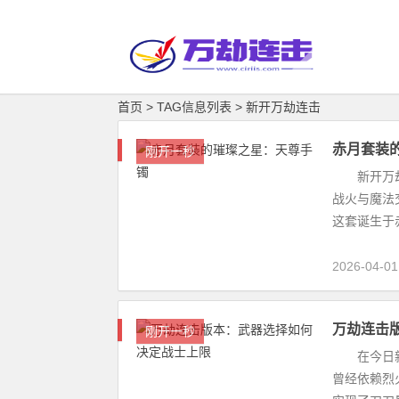
首页
> TAG信息列表 > 新开万劫连击
赤月套装
刚开一秒
新开万劫
战火与魔法
这套诞生于赤
2026-04-01
万劫连击
刚开一秒
在今日新开
曾经依赖烈