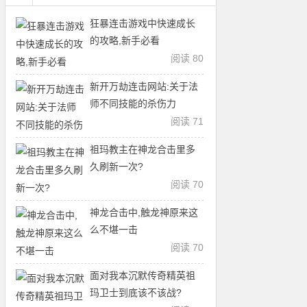
狂暴连击游戏中快速成长
的攻略,新手必看
阅读 80
新开万劫连击网站:关于法
师不同技能的杀伤力
阅读 71
祖玛教主在神龙合击里多
久刷新一次?
阅读 70
神龙合击中,触龙神原来这
么不堪一击
阅读 70
面对我本沉默传奇精英祖
玛卫士到底该不该战?