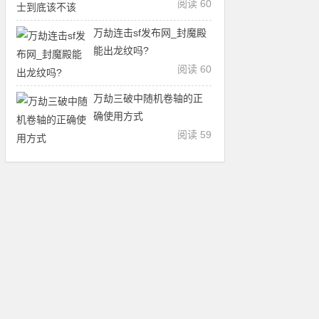
阅读 60
万劫连击sf发布网_封魔殿
能出龙纹吗?
阅读 60
万劫三破中随机卷轴的正
确使用方式
阅读 59