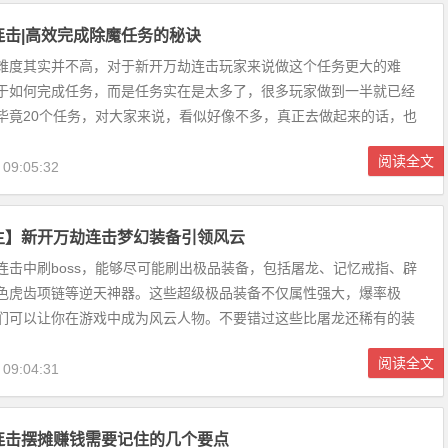
连击|高效完成除魔任务的秘诀
难度其实并不高，对于新开万劫连击玩家来说做这个任务更大的难
于如何完成任务，而是任务实在是太多了，很多玩家做到一半就已经
毕竟20个任务，对大家来说，看似好像不多，真正去做起来的话，也
上1小时左右的时间的...
阅读全文
 09:05:32
主】新开万劫连击梦幻装备引领风云
连击中刷boss，能够尽可能刷出极品装备，包括屠龙、记忆戒指、辟
色虎齿项链等逆天神器。这些超级极品装备不仅属性强大，爆率极
们可以让你在游戏中成为风云人物。不要错过这些比屠龙还稀有的装
战斗力...
阅读全文
 09:04:31
连击摆摊赚钱需要记住的几个要点