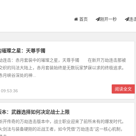
首页
刚开一秒
连
的璀璨之星：天尊手镯
连击：赤月套装中的璀璨之星，天尊手镯 在新开万劫连击那被
交织的玛法大陆上，赤月套装始终是无数玩家梦寐以求的终极追求。
月峡谷深处的神...
阅读全文
 09:53:36
版本：武器选择如何决定战士上限
传奇的万劫连击版本中，战士职业迎来了前所未有的爆发时代。
火剑法与装备硬刚的近战王者，如今凭借“万劫连击”这一核心机制，