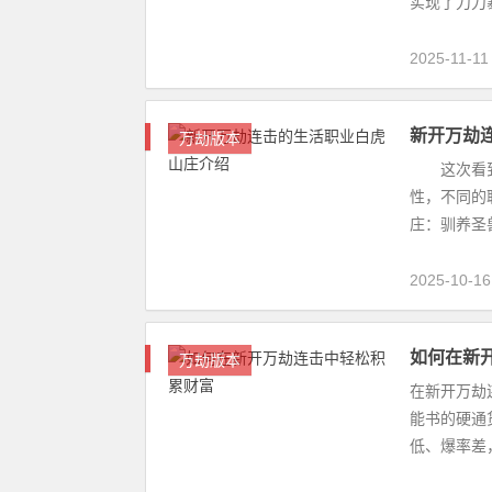
实现了刀刀暴
2025-11-11
新开万劫
万劫版本
这次看到的
性，不同的
庄：驯养圣兽
2025-10-16
如何在新
万劫版本
在新开万劫
能书的硬通
低、爆率差，