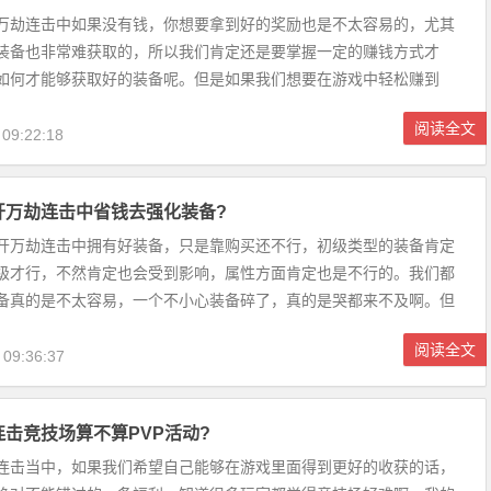
万劫连击中如果没有钱，你想要拿到好的奖励也是不太容易的，尤其
装备也非常难获取的，所以我们肯定还是要掌握一定的赚钱方式才
如何才能够获取好的装备呢。但是如果我们想要在游戏中轻松赚到
肯定还是要掌握一定的赚钱技巧...
阅读全文
 09:22:18
开万劫连击中省钱去强化装备?
开万劫连击中拥有好装备，只是靠购买还不行，初级类型的装备肯定
级才行，不然肯定也会受到影响，属性方面肯定也是不行的。我们都
备真的是不太容易，一个不小心装备碎了，真的是哭都来不及啊。但
知道，强化装备...
阅读全文
 09:36:37
击竞技场算不算PVP活动?
连击当中，如果我们希望自己能够在游戏里面得到更好的收获的话，