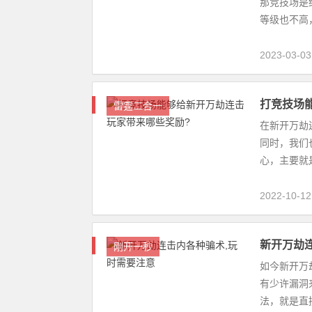
那竞技场是
等级也不高
弃了竞技场。
2023-03-03
打竞技场
雷霆二合一
在新开万劫
同时，我们
心，主要就
2022-10-12
新开万劫
刚开一秒
如今新开万
有少许漏洞
法，就是直