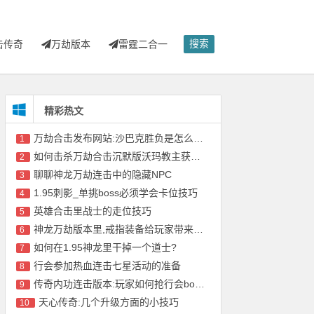
搜索
击传奇
万劫版本
雷霆二合一
精彩热文
万劫合击发布网站:沙巴克胜负是怎么算的?
1
如何击杀万劫合击沉默版沃玛教主获得号角?
2
聊聊神龙万劫连击中的隐藏NPC
3
1.95刺影_单挑boss必须学会卡位技巧
4
英雄合击里战士的走位技巧
5
神龙万劫版本里,戒指装备给玩家带来的益处
6
如何在1.95神龙里干掉一个道士?
7
行会参加热血连击七星活动的准备
8
传奇内功连击版本:玩家如何抢行会boss?
9
天心传奇:几个升级方面的小技巧
10