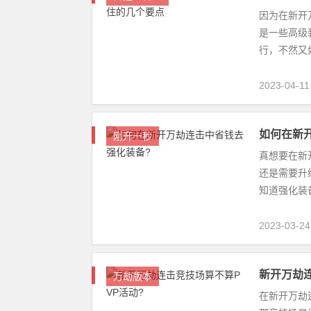
因为在新开
是一些高级
行，不然又
钱，那么你
2023-04-11
如何在新
刚开一秒
真想要在新
还是需要升
知道强化装
是大家也应该
2023-03-24
新开万劫连
万劫版本
在新开万劫