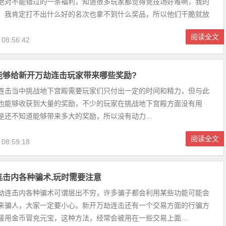
绝对不能错过的一条福利，知道很多玩家都觉得竞技场好难啊，我的
，我肯定打不出什么好的名次也拿不到什么奖品，所以他们干脆就放
事实上竞技场对玩家来说...
阅读全文
 08:56:42
能够给新开万劫连击玩家带来哪些奖励?
连击当中挑战地下宫殿需要玩家们只付出一定的时间和精力，但与此
也能够收获到大量的奖励，不少的玩家在挑战地下宫殿方面没有用
是还不知道能够带来多大的奖励，所以没有动力...
阅读全文
 08:59:18
连击内各种骗术,玩时需要注意
劫连击内各种骗术可谓层出不穷，许多骗子都会利用某些功能可能会
来骗人，大家一定要小心。新开万劫连击还有一个交易方面的行骗方
接用金币冒充元宝，这种方法，经常会被用在一些交易上面...