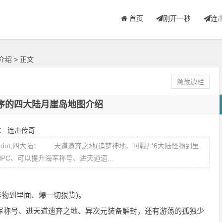
首页
刚开一秒
连
介绍
> 正文
隐藏边栏
序的四大陆月崖岛地图介绍
类：
连击传奇
dot;四大陆： 天道遗弃之地(追梦神地、可鞭尸6大陆怪物到里
C、可以提升海军称号、进天道遗...
物到里面、爆一切狠货)。
称号、进天道遗弃之地、异次元装备解封，还有游荡的孤独少