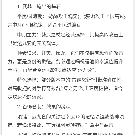
1. 武器：输出的基石
平民/过渡期：凝霜(攻击稳定)、炼狱(攻击上限高)或
井中月(下限稳定，适合平民过渡)。
中期主力：裁决之杖是经典选择，其极高的攻击上
限是运九套的完美载体。
顶级追求：开天、屠龙。它们不仅拥有恐怖的攻击
力，更是身份的象征。务必通过喝祝福油将幸运值提升
至+7，再配合幸运+2的项链达成“运九套”。
特色选择：部分版本中的“雷霆怒斩”附带准确属性，
对高敏捷的对手有奇效;“祈祷之刃”攻击速度极快，适合
走攻速流的玩家。
2. 首饰套装：效果的灵魂
项链：运九套的关键是幸运+2的记忆项链或战神项
链。若追求特效，可选择幽灵项链提升命中与暴击。