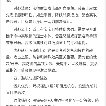
调：
对战法师：法师魔法攻击高但血量薄。装备上应优
先考虑魔御属性，如金手镯、降妖除魔戒指，配合高攻
击武器，目标是近身后一两刀解决战斗。
对战道士：道士有宝宝且持续伤害强。需要提升准
确来命中高敏捷的道士本体，雷霆怒斩或搭配准确手镯
效果显著。高吸血属性可以抵消道士的毒和消耗。
内战(战士VS战士)：这是最考验装备和操作的较
量。攻击上限、防御和特殊效果至关重要。运九套的裁
决/开天、高防御的黑铁头盔、天魔甲，以及麻痹、复活
戒指的价值会体现得淋漓尽致。
四、避坑与进阶建议
运九优先：喝祝福油+运2项链是核心，没运九前别
盲目堆高攻。
强化铺垫：黑铁头盔+天魔铠甲强化至一定等级，防