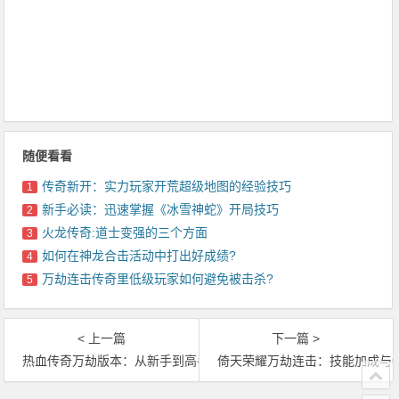
随便看看
传奇新开：实力玩家开荒超级地图的经验技巧
1
新手必读：迅速掌握《冰雪神蛇》开局技巧
2
火龙传奇:道士变强的三个方面
3
如何在神龙合击活动中打出好成绩?
4
万劫连击传奇里低级玩家如何避免被击杀?
5
< 上一篇
下一篇 >
热血传奇万劫版本：从新手到高手，让生命值飙升的奇物
倚天荣耀万劫连击：技能加成与