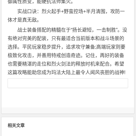
御属性质变，能硬抗法师集火。
实战口诀：烈火起手+野蛮控场+半月清围，攻防一
体才是真无敌。
战士装备搭配的精髓在于“扬长避短，一击制胜”。没
有绝对完美的配装，只有最适合当前版本和战斗场景的
选择。平民玩家稳步提升，追求攻守兼备;高端玩家则要
极致化攻击，并善用特戒创造奇迹。记住，再好的装备
也需要精湛的走位和烈火剑法的释放时机来配合。希望
这篇攻略能助您成为玛法大陆上最令人闻风丧胆的战神!
相关文章