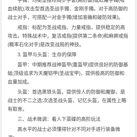
手镯：均衡型推荐阎罗手套(高防御)或虹魔手镯(吸
血续航);攻击型首选圣战手镯、金刚手镯。对于高防御的
战士对手，可搭配一对金手镯(增加准确和破防效果)。
戒指：标配为圣战戒指、力量戒指，提供稳定的高
攻击。特殊战术中，复活戒指(提供第二条命)和麻痹戒指
(概率石化对手)是改变战局的神技。
3. 盔甲与头盔：生存的保障
盔甲：中期推荐战神盔甲(重盔甲)提供良好的防御基
础;顶级追求为天魔铠甲(圣战宝甲)，提供极高的防御和
血量加成。
头盔：首选黑铁头盔，提供惊人的防御和魔御，是
战士的不二之选;次选圣战头盔、记忆头盔，在属性上略
有取舍。
三、战术微调：看人下菜碟的高阶玩法
高水平的战士必须懂得针对不同对手进行装备微