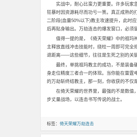
实战中，耐心比蛮力更重要。许多玩家急于
狂暴时因资源耗尽而功亏一篑。真正成熟的
二阶段(血量50%以下)教主攻速提升，此
后再贴身输出。万劫连击的爆发窗口，必须
值得一提的是，《倚天荣耀》中的祖玛神
主释放直线冲击技能时，绕柱一周即可完全
退距离——这些细节，往往是生死之别的关
最终，单挑祖玛教主的成功，不是装备碾压
身走位精度三者合一的体现。当你能在雷霆
的万劫斩终结教主，那一刻，你收获的不仅
在倚天荣耀的世界里，最强的不是数值，
步丈量战场，以连击书写传说的战士。
标签：
倚天荣耀万劫连击