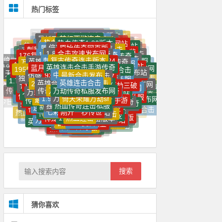
热门标签
999传奇手游SF新服网
盛大1.76复古合击版本
西游高爆版手
梦幻西游连击
虎威荣耀倚天版本传奇
新开连击
传奇1.85合击
最新万劫版本传奇
最新狼派连击
热血传奇sf最新发布网
热血传奇1.80版本
仿盛大内功连击传奇
极品传奇
新开万劫连击传奇网站
新开热血传奇sf
网页版永劫无间
传奇私服单职业
热血传奇手游
倍功万劫连击传奇
原始传奇网页版
热血高爆版传奇
屠龙霸业传奇手游
魔龙传奇手游
最新单职业传奇网站
龙神万劫传奇
热血传奇sf私发网
1.85复古版合击
刺影三破万劫连击
传奇私服网站大全
传奇SF999
合击攻速发布网
1.80英雄合击神途
复古万劫版本合击
三端互通传奇
合击连击传奇
满攻速高爆率传奇
1.95刺影传奇
1.95万劫传奇
万魔劫传奇手游
鸿蒙超变传奇手游
刺影万劫连击传奇
176复古金币版本传奇
怒火一刀传奇手游
梦幻西游超级连击
复古传奇连击版本
合击传奇连击
刺影玉兔万劫连击
1.76私服
热血传奇1.80
英雄合击sf
新年仙界三破万劫
狼派连击2024
英雄连击传奇私服
超超变65535传奇
皓月传奇
传奇sf万劫连击
合击SF
万劫SF传奇发布网
新开中变传世私服
绝世倚天荣耀万劫版本
内功连击传奇私服
英雄连击合击手游传奇
复古传奇连击
英雄合击发布网
传奇手游高爆版
超变连击传奇
蓝月返利版之古云传奇
连击传奇官网
绝世烈焰传奇
1.80星王合击
新开传奇连击私服
合击传奇新开网站
英雄合击1.76合击
80星王合击网站
195刺影连击合击手机版
万劫连击2024
万劫传奇手游
‌195合击传奇发布网站
1.80连击传世
英雄合击传奇发布网
中变万劫连击
最新合击发布
9377至尊合击
新开传奇连击
1.95刺影合击发布站
灭神单职业手机版
仿盛大复古内功连击
万劫冰雪67
‌180合击传奇发布网
最新1.76合击
复古传奇
烈焰私服
神龙合击发布网
无限刀速超变单职业
独家飞翔万劫连击
传奇合击私服
传奇176网页游戏
新开合击版本
二合一传奇带彻地钉手游
英雄连击合击
SF万劫
万劫sf
光明万劫连击
英雄合击1.85合击
中变传奇
新开单职业
2023新开万劫SF
复古传世无元神
龙王万劫三破连击
万劫连击独家万劫三破
1.76暗黑版本传奇
必杀万劫连击
传奇世界SF
3破万劫连击
1.95连击传奇
冰雪合击
1.95连击
合击SF最新发布网
万劫版本传奇网站
万劫传奇私服发布网
合击sf倍攻发布网
传奇万劫三破发布网
万劫合击传奇
新开连击合击传奇
连击传奇发布网
超变合击版
刚开连击传奇
万劫合击传奇私服
万劫连击万劫传奇独家万劫三破
万劫连击纯微端
玉兔万劫连击
万劫连击发布站
新开万劫版本
sf999手游传奇新服网
倍功万劫连击
古焰传奇
传奇合击连击版本
英雄2私服
今日传奇万劫
万劫传奇发布网
变态合击
倚天荣耀万劫sf
1.95皓月合击
180合击传奇
最新英雄合击私服
神龙万劫三破传奇
仿盛大金牛内功合击
传奇连击合击
万劫合击
最新传奇超变
内功连击传奇手游
传奇中变新开网
新开内功连击传奇
热血传奇万劫连击发布网
万劫传奇合击
万劫连击sf94
光明黑暗万劫传奇
大极品传奇
神蛇万劫连击
热血传奇连击私服
万劫连击合击传奇
独家万劫三破
传奇超变
176传奇
万劫合击私服
新开传奇私服
195神龙刺影合击手游
传奇1.95
刺影神龙合击
1.95传奇神龙
连击传奇手游
变态单职业
今日新开传奇合击连击
单职业迷失
至尊合击
传奇万劫三破
万劫连击手游
刚开一秒传世
七彩天意连击传奇
神龙万劫连
英雄合击网站
三破万劫连击
华夏万劫连击
雷霆二合一
热血合击
传奇新开一秒
万劫版本合击
七彩变态英雄连击合击
新开合击
连击传奇
连击传奇超变
刺影万劫连击
热血传奇万劫版本
80变态倍功合击发布网
热血连击
1.95神龙
三破传奇合击版
最新开传奇
传奇内功连击版本
热血万劫
连击传奇无英雄版
神龙万劫连击
打金合击
万劫连击版本发布站
万劫合击沉默版
万劫神途
倚天万劫连击
新开万劫连击网站
传世私服发布网
荣耀合击
连击倚天辟地传奇
1.76复古
古惑仔传奇
英雄合击连击传奇
万劫三破
超变单职业
1.80传奇
新开传世
万劫连击sf发布网
神龙万劫版本
最新传奇版本
1.76精品
万劫传奇
万劫传奇网
万劫冰雪传奇
火龙传奇
热血私服
传奇连击版本
倚天荣耀万劫连击
狂暴连击
新开传奇世界
神途传奇
雷霆火龙二合一
传奇新开
神龙合击
合击私服
刚开一秒传奇180合击
传奇页游
最新万劫三破传奇
我本沉默私服
星王传奇
轻变传奇
传奇复古
万劫连击传奇
万劫连击合击传奇发布网
1.95刺影
复古神途
变态私服
英雄合击
万劫连击
最新传世
天心传奇
我本沉默传奇
搜索
猜你喜欢