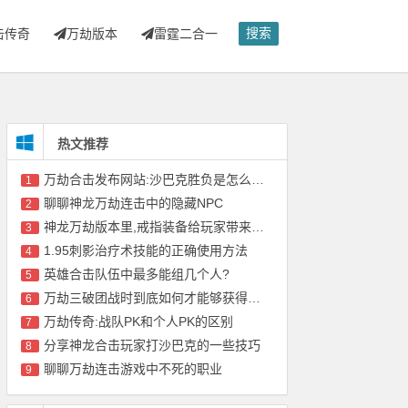
搜索
击传奇
万劫版本
雷霆二合一
热文推荐
万劫合击发布网站:沙巴克胜负是怎么算的?
1
聊聊神龙万劫连击中的隐藏NPC
2
神龙万劫版本里,戒指装备给玩家带来的益处
3
1.95刺影治疗术技能的正确使用方法
4
英雄合击队伍中最多能组几个人?
5
万劫三破团战时到底如何才能够获得胜利?
6
万劫传奇:战队PK和个人PK的区别
7
分享神龙合击玩家打沙巴克的一些技巧
8
聊聊万劫连击游戏中不死的职业
9