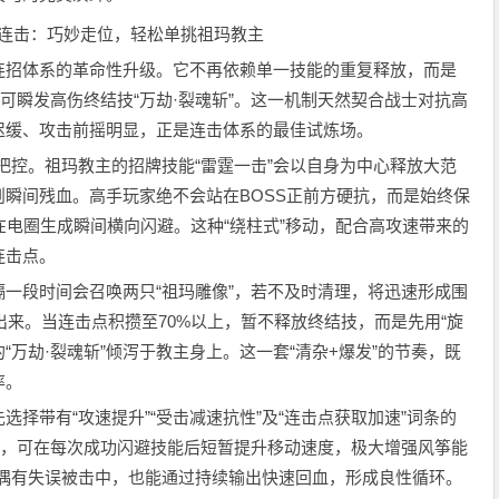
招体系的革命性升级。它不再依赖单一技能的重复释放，而是
可瞬发高伤终结技“万劫·裂魂斩”。这一机制天然契合战士对抗高
迟缓、攻击前摇明显，正是连击体系的最佳试炼场。
把控。祖玛教主的招牌技能“雷霆一击”会以自身为中心释放大范
瞬间残血。高手玩家绝不会站在BOSS正前方硬抗，而是始终保
在电圈生成瞬间横向闪避。这种“绕柱式”移动，配合高攻速带来的
连击点。
段时间会召唤两只“祖玛雕像”，若不及时清理，将迅速形成围
出来。当连击点积攒至70%以上，暂不释放终结技，而是先用“旋
“万劫·裂魂斩”倾泻于教主身上。这一套“清杂+爆发”的节奏，既
率。
带有“攻速提升”“受击减速抗性”及“连击点获取加速”词条的
件，可在每次成功闪避技能后短暂提升移动速度，极大增强风筝能
即便偶有失误被击中，也能通过持续输出快速回血，形成良性循环。