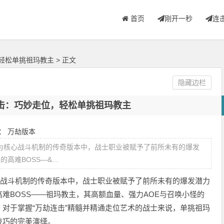
首页
刚开一秒
连
轻松单挑祖玛教主
> 正文
隐藏边栏
击：巧妙走位，轻松单挑祖玛教主
类：
万劫版本
为核心战斗机制的传奇版本中，战士职业被赋予了前所未有的爆发
难BOSS—&...
战斗机制的传奇版本中，战士职业被赋予了前所未有的爆发潜力
难BOSS——祖玛教主，其高额血量、强力AOE与召唤小怪的
对于掌握“万劫连击”精髓并精通走位艺术的战士来说，单挑祖玛
技巧的完美演绎。