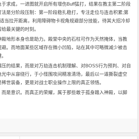
求成，一进图就开启所有增伤Buff猛打，结果在教主第二阶段
打法是分阶段压制：第一阶段稳扎稳打，专注走位与连击积累;第
时应适当拉开距离，利用障碍物卡视角规避部分技能，待其大招冷却
留给最关键的时刻。
殿地形本身也是助力。殿堂中央的石柱可作为天然掩体，当教
规避。而地面某些区域存在微小凹陷，站在其中可略微减少被击
键。
的结果，而是对万劫连击机制理解、对BOSS行为预判、对自
电光中从容绕行，于小怪围攻间精准清场，最后以一道撕裂虚空
是稀世装备，更是对战士职业操作上限的真正领悟。
而是意识。而真正的荣耀，属于那些敢于孤身踏入神殿，以脚