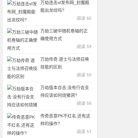
万劫连击sf发布网_封魔殿
能出龙纹吗?
阅读 60
万劫三破中随机卷轴的正
确使用方式
阅读 59
万劫传奇:道士与法师召唤
技能的区别
阅读 59
万劫版本合击:没有行会支
持应该如何烧猪洞?
阅读 58
传奇恶意PK不红名,还有这
样的操作?
阅读 57