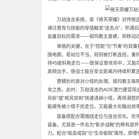
万劫连击系统，是《倚天荣耀》对传统连
通过普攻与技能的穿插触发“连击点”，积满后
血量目标的需求——祖玛教主虽硬，却移动
单挑的关键，在于“控距”与“节奏”的双重
围电圈，若站位不当，轻则被打断连招，重则
持45度斜角走位——既保证普攻命中，又能
高频出手，使战士能在安全距离内持续积累
更精妙的是对小怪的处理。祖玛教主每隔一
攻之势。此时，万劫连击的AOE潜力便显现
风斩”或“疾风突刺”快速清掉小怪，再将满怒的
能避免被小怪干扰走位，又能最大化输出效
装备搭配亦需围绕走位与连击优化。优先选择
装备。尤其是一件名为“影步战靴”的稀有部
力。配合“吸血戒指”与“生命偷取”属性，