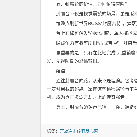
五、封魔台的价值：为何值得冒险?
封魔台不仅是视觉震撼的场景，更是版本
每整点刷新世界BOSS“封魔古将”，掉落
台上石碑可触发“心魔试炼”，单人挑战成
隐藏角落有概率刷出“古武宝匣”，开启后
更重要的是，只有在此地完成“九重镇魔阵
发、无视防御的恐怖输出。
结语
通往封魔台的路，从来不是坦途。它考验
一次对自我的超越。掌握这些秘密路径与生
机，成为真正凌驾万劫之上的传奇强者。
勇士，封魔台的钟声已响——你，准备好
标签：
万劫连击传奇发布网