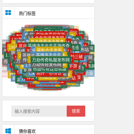
热门标签
梦幻西游连击
新开连击
传奇1.85合击
热血传奇sf最新发布网
热血传奇1.80版本
最新万劫版本传奇
最新狼派连击
仿盛大内功连击传奇
新开万劫连击传奇网站
网页版永劫无间
倍功万劫连击传奇
原始传奇网页版
新开热血传奇sf
传奇私服单职业
屠龙霸业传奇手游
魔龙传奇手游
热血传奇手游
龙神万劫传奇
1.85复古版合击
最新单职业传奇网站
合击攻速发布网
1.80英雄合击神途
刺影三破万劫连击
三端互通传奇
热血传奇sf私发网
合击连击传奇
传奇SF999
1.95刺影传奇
1.95万劫传奇
传奇私服网站大全
满攻速高爆率传奇
刺影万劫连击传奇
万魔劫传奇手游
176复古金币版本传奇
复古传奇连击版本
热血传奇1.80
刺影玉兔万劫连击
狼派连击2024
英雄合击sf
合击传奇连击
怒火一刀传奇手游
1.76私服
梦幻西游超级连击
超超变65535传奇
英雄连击传奇私服
传奇sf万劫连击
新开中变传世私服
万劫SF传奇发布网
英雄连击合击手游传奇
复古传奇连击
合击SF
传奇手游高爆版
蓝月返利版之古云传奇
皓月传奇
连击传奇官网
绝世烈焰传奇
超变连击传奇
英雄合击发布网
内功连击传奇私服
英雄合击1.76合击
绝世倚天荣耀万劫版本
195刺影连击合击手机版
合击传奇新开网站
80星王合击网站
万劫连击2024
最新合击发布
中变万劫连击
新开传奇连击
万劫传奇手游
9377至尊合击
新开传奇连击私服
万劫冰雪67
仿盛大复古内功连击
1.95刺影合击发布站
‌195合击传奇发布网站
英雄合击传奇发布网
灭神单职业手机版
烈焰私服
复古传奇
神龙合击发布网
传奇合击私服
独家飞翔万劫连击
英雄连击合击
SF万劫
光明万劫连击
‌180合击传奇发布网
无限刀速超变单职业
最新1.76合击
英雄合击1.85合击
新开单职业
2023新开万劫SF
中变传奇
万劫sf
新开合击版本
万劫连击独家万劫三破
二合一传奇带彻地钉手游
必杀万劫连击
传奇176网页游戏
3破万劫连击
传奇世界SF
1.76暗黑版本传奇
万劫版本传奇网站
1.95连击传奇
万劫传奇私服发布网
龙王万劫三破连击
传奇万劫三破发布网
新开连击合击传奇
复古传世无元神
连击传奇发布网
合击sf倍攻发布网
刚开连击传奇
冰雪合击
合击SF最新发布网
万劫合击传奇
万劫合击传奇私服
1.95连击
万劫连击发布站
万劫连击纯微端
新开万劫版本
玉兔万劫连击
超变合击版
万劫连击万劫传奇独家万劫三破
万劫传奇发布网
倚天荣耀万劫sf
变态合击
英雄2私服
180合击传奇
1.95皓月合击
今日传奇万劫
倍功万劫连击
内功连击传奇手游
传奇合击连击版本
最新传奇超变
sf999手游传奇新服网
古焰传奇
最新英雄合击私服
传奇连击合击
新开内功连击传奇
传奇中变新开网
神龙万劫三破传奇
大极品传奇
仿盛大金牛内功合击
热血传奇连击私服
热血传奇万劫连击发布网
独家万劫三破
传奇超变
万劫合击
万劫传奇合击
万劫连击合击传奇
神蛇万劫连击
新开传奇私服
传奇1.95
光明黑暗万劫传奇
万劫连击sf94
176传奇
连击传奇手游
变态单职业
刺影神龙合击
1.95传奇神龙
万劫合击私服
刚开一秒传世
七彩天意连击传奇
195神龙刺影合击手游
传奇万劫三破
英雄合击网站
三破万劫连击
神龙万劫连
单职业迷失
至尊合击
万劫连击手游
今日新开传奇合击连击
万劫版本合击
传奇新开一秒
雷霆二合一
新开合击
连击传奇超变
连击传奇
热血合击
华夏万劫连击
连击传奇发布
热血连击
七彩变态英雄连击合击
1.95神龙
传奇内功连击版本
热血传奇万劫版本
神龙万劫连击
连击传奇无英雄版
最新开传奇
热血万劫
万劫连击版本发布站
80变态倍功合击发布网
刺影万劫连击
三破传奇合击版
万劫合击沉默版
打金合击
1.76复古
连击倚天辟地传奇
古惑仔传奇
新开万劫连击网站
传世私服发布网
倚天万劫连击
1.80英雄合击
超变单职业
英雄合击连击传奇
万劫三破
万劫神途
荣耀合击
神龙万劫版本
1.80传奇
万劫连击sf发布网
新开传世
1.76精品
万劫传奇
火龙传奇
最新传奇版本
热血私服
仿盛大复古内功合击
新开万劫三破连击
新开传奇世界
万劫传奇网
倚天荣耀万劫连击
神途传奇
传奇连击版本
万劫冰雪传奇
神龙合击
传奇新开
狂暴连击
合击私服
雷霆火龙二合一
我本沉默私服
传奇页游
刚开一秒
刚开一秒传奇180合击
星王传奇
传奇复古
最新万劫三破传奇
轻变传奇
万劫连击传奇
冰雪神蛇万劫连击
变态私服
1.95刺影
连击传奇无英雄
复古神途
英雄合击
万劫连击合击传奇发布网
万劫连击
最新传世
天心传奇
刚开一秒英雄合击传奇
热血传奇内功连击
我本沉默传奇
变态英雄合击
万劫合击发布网站
搜索
猜你喜欢