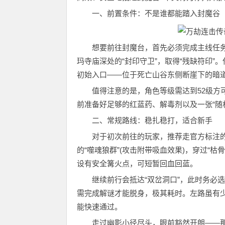
一、前置条件：不是谁都能踏入封魔谷
想要前往封魔台，首先必须完成主线任务“破
玛寺庙深处的“封印守卫”，取得“残缺符印
初始入口——位于死亡山谷东侧断崖下的暗
值得注意的是，角色等级需达到52级方可
前准备好足够的红蓝药、解毒剂以及一张“随
二、常规路线：稳扎稳打，适合新手
对于初次前往的玩家，推荐走官方标注的
的“噬魂狼群”(攻击附带吸血效果)，穿过“
设有安全篝火点，可短暂回血回蓝。
继续前行会抵达“双岔洞口”，此时务必选
需完成解谜才能脱身，极其耗时。左路虽有少
能快速通过。
走过幽影小径尽头，眼前豁然开朗——那