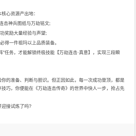
核心资源产出地：
连击神兵图纸与万劫铭文;
功奖励大量经验与声望;
必得一件祖玛以上品质装备。
”任务，才能解锁终极技能【万劫连击·真意】，实现三段瞬
你的准备、判断与胆识。但正因如此，每一次成功登顶，都是
存技巧，你便能在《万劫连击传奇》的世界中快人一步，抢占先
迎接试炼了吗?