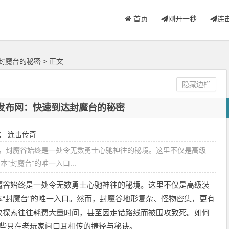
首页
刚开一秒
连
封魔台的秘密
> 正文
隐藏边栏
发布网：快速到达封魔台的秘密
类：
连击传奇
封魔谷始终是一处令无数勇士心驰神往的秘境。这里不仅是高级
封魔台”的唯一入口...
魔谷始终是一处令无数勇士心驰神往的秘境。这里不仅是高级装
“封魔台”的唯一入口。然而，封魔谷地形复杂、怪物密集，更有
次探索往往耗费大量时间，甚至因走错路线而被围攻致死。如何
那些只在老玩家间口耳相传的捷径与秘诀。