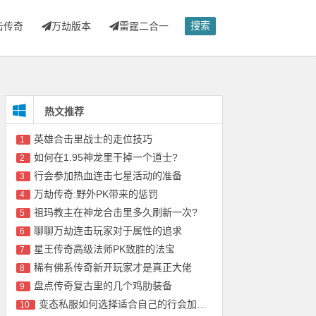
搜索
击传奇
万劫版本
雷霆二合一
热文推荐
英雄合击里战士的走位技巧
1
如何在1.95神龙里干掉一个道士?
2
行会参加热血连击七星活动的准备
3
万劫传奇:野外PK带来的惩罚
4
祖玛教主在神龙合击里多久刷新一次?
5
聊聊万劫连击玩家对于属性的追求
6
星王传奇高级法师PK致胜的法宝
7
稀有佛系传奇新开玩家才是真正大佬
8
盘点传奇复古里的几个鸡肋装备
9
变态私服如何选择适合自己的行会加入?
10