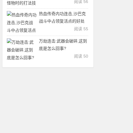
阅读 56
热血传奇内功连击,沙巴克
战斗中占领复活点的好处
阅读 55
万劫连击:武器会破碎,这到
底是怎么回事?
阅读 50