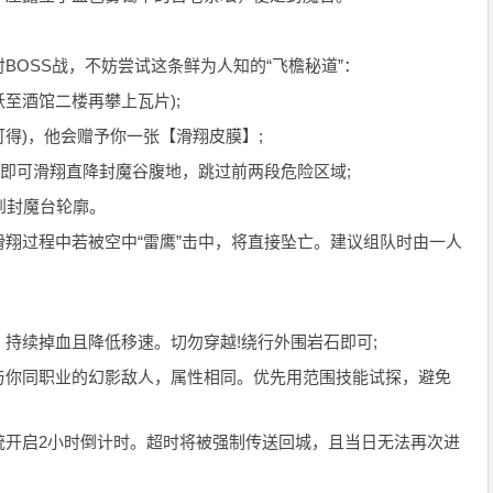
OSS战，不妨尝试这条鲜为人知的“飞檐秘道”：
至酒馆二楼再攀上瓦片);
得)，他会赠予你一张【滑翔皮膜】;
即可滑翔直降封魔谷腹地，跳过前两段危险区域;
到封魔台轮廓。
过程中若被空中“雷鹰”击中，将直接坠亡。建议组队时由一人
续掉血且降低移速。切勿穿越!绕行外围岩石即可;
你同职业的幻影敌人，属性相同。优先用范围技能试探，避免
启2小时倒计时。超时将被强制传送回城，且当日无法再次进