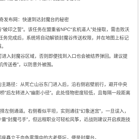
印之誓”。该任务在盟重省NPC“玄机道人”处接取，需击败沃
”。任务完成后，系统将自动解锁封魔谷传送权限，并在地图上标记
道。
进入封魔谷区域，否则即便找到入口也会被结界弹回。建议提
机传送卷”，以防意外被围。
主路径：从死亡山谷东门进入后，沿右侧岩壁前行，避开中央
枯骨桥”后左转进入“幽影小径”。此处怪物密度较低，且每隔一段距离
择左侧通道。右侧看似平坦，实则通往“幻象迷宫”，一旦误入，
量“封魔弓手”，但远程职业可轻松风筝，近战则建议开启疾跑技
座矗立于血色雾霭中的古老祭坛，便是封魔台。