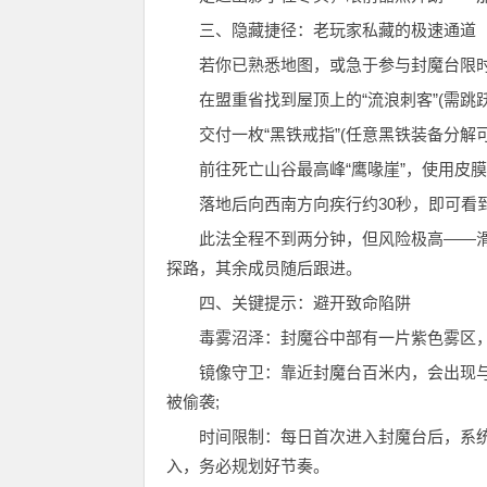
三、隐藏捷径：老玩家私藏的极速通道
若你已熟悉地图，或急于参与封魔台限时B
在盟重省找到屋顶上的“流浪刺客”(需跳跃
交付一枚“黑铁戒指”(任意黑铁装备分解可
前往死亡山谷最高峰“鹰喙崖”，使用皮膜
落地后向西南方向疾行约30秒，即可看
此法全程不到两分钟，但风险极高——滑翔
探路，其余成员随后跟进。
四、关键提示：避开致命陷阱
毒雾沼泽：封魔谷中部有一片紫色雾区，持
镜像守卫：靠近封魔台百米内，会出现与
被偷袭;
时间限制：每日首次进入封魔台后，系统开
入，务必规划好节奏。