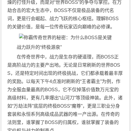
燥的打怪升级，而是对“世界BOSS”的争夺与掌控。在万
劫合击的宏大生态中，BOSS不仅是极品装备的代名
词，更是行会崛起、战力飞跃的核心枢纽。理解BOSS
的关键价值，是每一位传奇玩家迈向巅峰的必修课。
战力跃升的“终极源泉”
在传奇世界中，战力是生存的硬道理，而BOSS正
是高阶战力的主要产出地。无论是日常刷新的世界BOS
S，还是特定时间出现的终极挑战，它们都承载着最丰厚
的奖励。以每天下午4点准时刷新的“王者霸主”为例，作
为全服血量最高的BOSS，它不仅掉落价值数万元宝的
高级材料，更有几率爆出“山河刀”等顶级神装。此外，诸
如“万劫法阵”底层的终极BOSS“魔尊”，更是三职业分身
套装和永恒系列高级成品武器的唯一产出源。在传奇的
法则里，谁掌握了BOSS的归属权，谁就掌握了装备的
定价权与战力的制高点。