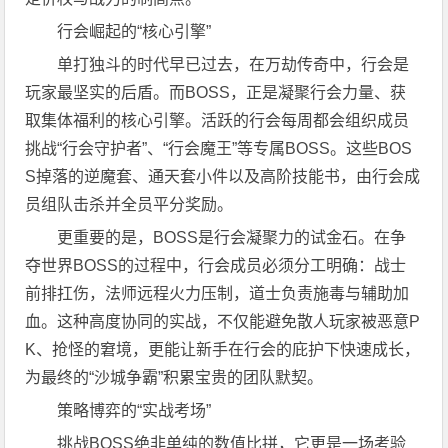
行会崛起的“核心引擎”
单打独斗的时代早已过去，在万劫传奇中，行会是
玩家最坚实的后盾。而BOSS，正是凝聚行会力量、获
取集体福利的核心引擎。活跃的行会每周都会组织成员
挑战“行会守护者”、“行会魔王”等专属BOSS。这些BOS
S掉落的逆魔套、通天套小件以及高阶技能书，由行会成
员组队击杀并全员平分奖励。
更重要的是，BOSS是行会凝聚力的试金石。在争
夺世界BOSS的过程中，行会成员必须分工明确：战士
前排扛伤，法师远程火力压制，道士负责施毒与辅助加
血。这种高度协同的实战，不仅能避免散人玩家被恶意P
K、抢怪的窘境，更能让新手在行会的庇护下快速成长，
为最终的“沙城争霸”积累宝贵的团队默契。
策略博弈的“实战考场”
挑战BOSS绝非单纯的数值比拼，它更是一场考验