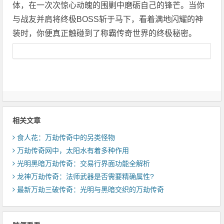
体，在一次次惊心动魄的围剿中磨砺自己的锋芒。当你
与战友并肩将终极BOSS斩于马下，看着满地闪耀的神
装时，你便真正触碰到了称霸传奇世界的终极秘密。
相关文章
食人花：万劫传奇中的另类怪物
万劫传奇网中，太阳水有着多种作用
光明黑暗万劫传奇：交易行界面功能全解析
龙神万劫传奇：法师武器是否需要精确属性?
最新万劫三破传奇：光明与黑暗交织的万劫传奇