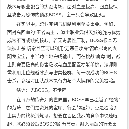
战术与职业配合的实战考场。面对血量极高、回血极快
且攻击力恐怖的顶级BOSS，蛮干只会导致团灭。
在实战中，职业克制与机制利用至关重要。例如，
面对高回血的“王者霸主”，道士职业凭借天然的施毒优势
成为不可或缺的核心，若无毒属性压制，BOSS根本无
法被击杀;玩家甚至可以利用“万恶召唤令”召唤带毒的九
阴龙宝宝，事半功倍地完成输出。而在挑战“魔尊”时，战
士则需要极高的伤害吸收与血量配置才能单挑，法师则
需利用走位规避冰冻与密集怪群。每一次成功的BOSS
击杀，都是对团队战术执行力与个人操作的完美检验。
结语：无BOSS，不传奇
在《万劫传奇》的世界里，BOSS早已超越了“怪物”
的范畴，它们是资源的宝库、行会的纽带，更是检验勇
士实力的终极试炼场。想要在百区激烈的竞争中快速崛
起，就必须紧跟BOSS的刷新节奏，融入活跃的行会集