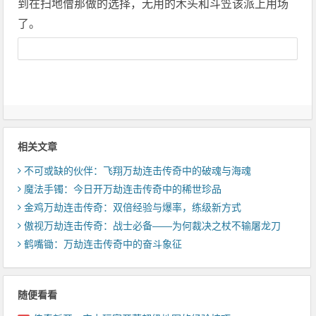
到在扫地僧那做的选择，无用的木头和斗笠该派上用场
了。
相关文章
不可或缺的伙伴：飞翔万劫连击传奇中的破魂与海魂
魔法手镯：今日开万劫连击传奇中的稀世珍品
金鸡万劫连击传奇：双倍经验与爆率，练级新方式
傲视万劫连击传奇：战士必备——为何裁决之杖不输屠龙刀
鹤嘴锄：万劫连击传奇中的奋斗象征
随便看看