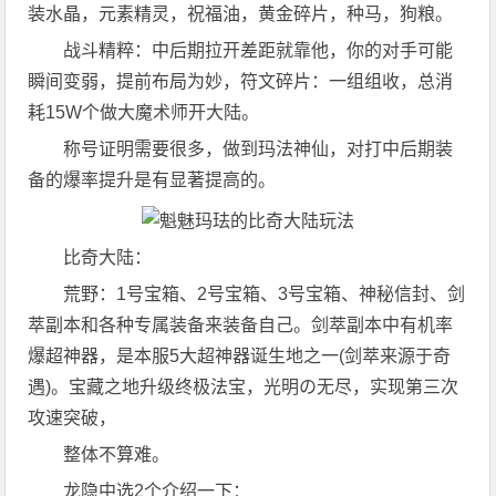
装水晶，元素精灵，祝福油，黄金碎片，种马，狗粮。
战斗精粹：中后期拉开差距就靠他，你的对手可能
瞬间变弱，提前布局为妙，符文碎片：一组组收，总消
耗15W个做大魔术师开大陆。
称号证明需要很多，做到玛法神仙，对打中后期装
备的爆率提升是有显著提高的。
比奇大陆：
荒野：1号宝箱、2号宝箱、3号宝箱、神秘信封、剑
萃副本和各种专属装备来装备自己。剑萃副本中有机率
爆超神器，是本服5大超神器诞生地之一(剑萃来源于奇
遇)。宝藏之地升级终极法宝，光明の无尽，实现第三次
攻速突破，
整体不算难。
龙隐中选2个介绍一下：