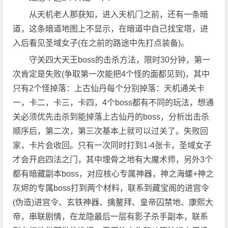
从天机老人那获知，进入天机门之前，还有一条暗
道，这条暗道地图上不显示，在暗道中自己找宝塔，进
入后看见圣域女子(在之前的路途中先打点装备)。
守关四大天王boss的击杀方法，限时30分钟，第一
次肯定是失败(争取第一次能把4个怪的面都见到)，其中
只有2个怪掉落：上古仙丹每个分别掉落：天机通关卡
一，卡二，卡三，卡四，4个boss都有不同的玩法，想通
关必须优先击杀到能掉落上古仙丹的boss，分析出击杀
顺序后，第二次，第三次基本上就可以过关了。失败回
家，卡片会收回。只有一次同时打到1-4张卡，圣域女子
才会开启四法之门，其中埋骨之地有大魔术师，另外3个
都有暗藏副本boss，对应核心专属神器，神之海螺+神之
灰烬的专属boss打到两个材料，联系到藏宝阁的进宫令
(伪造)进宫令、玄铁神器、擒鳌拜、皇帝囚禁地、康熙大
帝，串联剧情，在龙隐最后一层有影子杀手副本，联系